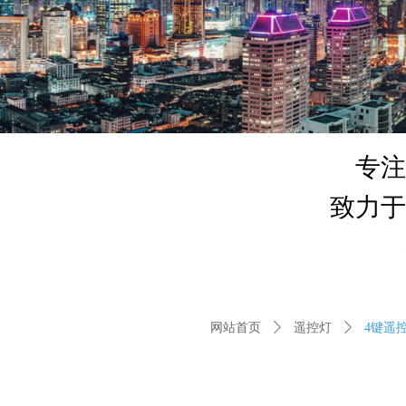
专注
致力于
网站首页
ꄲ
遥控灯
ꄲ
4键遥