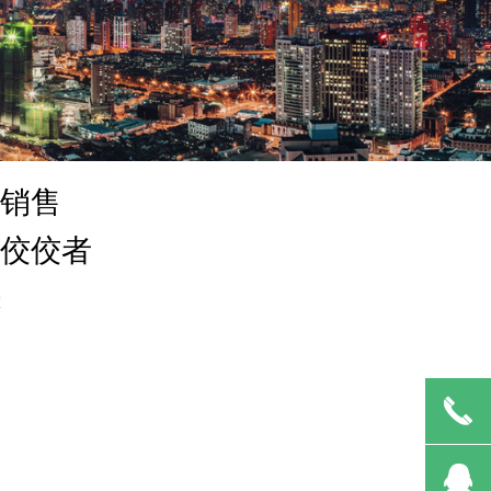
销售
佼佼者
끅
뀩