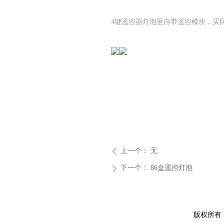
4键遥控器灯泡里自带遥控模块，买
上一个：
无
ꄴ
下一个：
86盒遥控灯泡
ꄲ
版权所有：