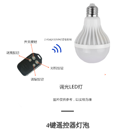
4键遥控器灯泡